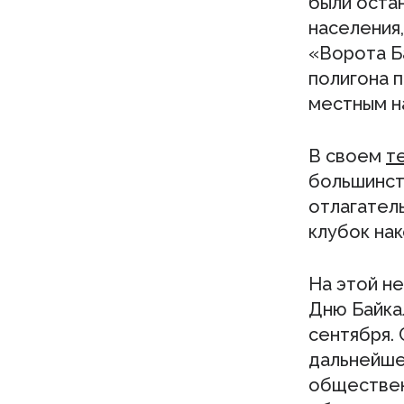
были остан
населения,
«Ворота Б
полигона 
местным н
В своем
т
большинст
отлагатель
клубок нак
На этой н
Дню Байка
сентября. 
дальнейше
обществен