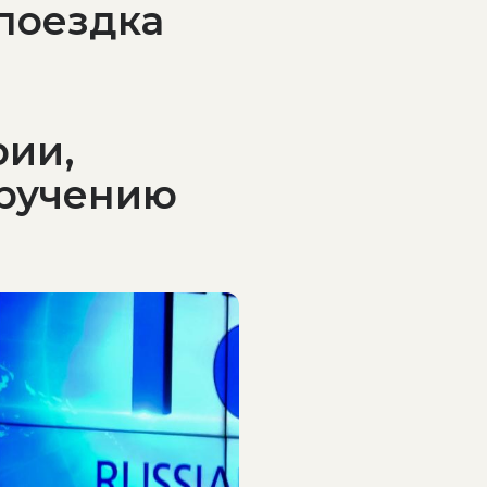
поездка
рии,
оручению