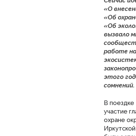
Сейчас ид
«О внесен
«Об охран
«Об эколо
вызвало м
сообществ
работе на
экосистем
законопро
этого год
сомнений.
В поездке
участие гл
охране о
Иркутской 