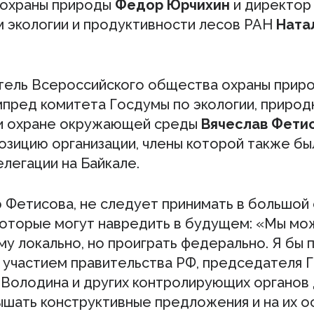
охраны природы
Федор Юрчихин
и директор
 экологии и продуктивности лесов РАН
Ната
ель Всероссийского общества охраны приро
мпред комитета Госдумы по экологии, приро
и охране окружающей среды
Вячеслав Фети
озицию организации, члены которой также бы
легации на Байкале.
 Фетисова, не следует принимать в большой
которые могут навредить в будущем: «Мы м
му локально, но проиграть федерально. Я бы 
с участием правительства РФ, председателя 
 Володина и других контролирующих органов 
ышать конструктивные предложения и на их о