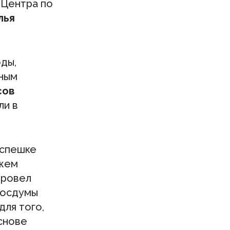
 Центра по
лья
ды,
дным
сов
ли в
 спешке
ожем
провел
Госдумы
для того,
снове