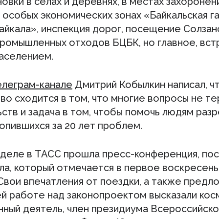
овки в селах и деревнях, в местах захоронен
 особых экономических зонах «Байкальская га
айкала», инспекция дорог, посещение Солзан
промышленных отходов БЦБК, но главное, вст
аселением.
елеграм-канале
Дмитрий Кобылкин написал, ч
во сходится в том, что многие вопросы не те
ств и задача в том, чтобы помочь людям раз
опившихся за 20 лет проблем.
еделе в ТАСС прошла пресс-конференция, по
ла, который отмечается в первое воскресен
Свои впечатления от поездки, а также предл
й работе над законопроектом высказали кос
ный деятель, член президиума Всероссийско