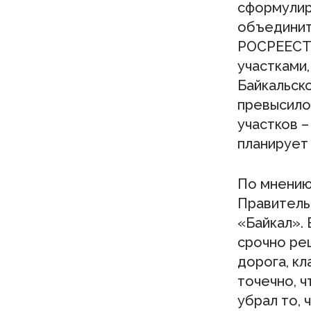
сформулир
объединить
РОСРЕЕСТР
участками
Байкальск
превысило 
участков –
планирует 
По мнению
Правитель
«Байкал».
срочно ре
дорога, к
точечно, ч
убрал то, 