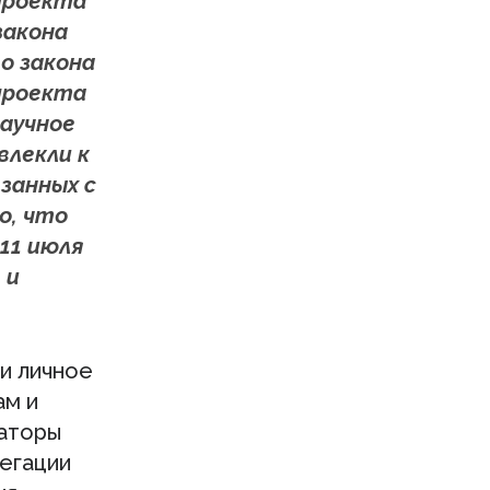
проекта
закона
о закона
проекта
научное
влекли к
язанных с
о, что
11 июля
 и
и личное
ам и
аторы
легации