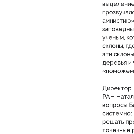
выделение
прозвучал
амнистию».
заповедных
ученым, ко
склоны, гд
эти склоны
деревья и 
«поможем»
Директор 
РАН Наталь
вопросы Б
системно: 
решать пр
точечные р