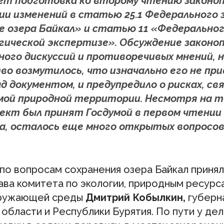
ет подготовка ко второму чтению законо
ии изменений в статью 25.1 Федерального 
е озера Байкал» и статью 11 «Федеральног
гической экспертизе». Обсуждение законо
ного дискуссий и противоречивых мнений, 
о возмутилось, что изначально его не при
д документом, и предупредило о рисках, св
ой природной территории. Несмотря на т
ект был принят Госдумой в первом чтении 
а, осталось еще много открытых вопросов
 по вопросам сохранения озера Байкал принял
ава комитета по экологии, природным ресурс
кружающей среды
Дмитрий Кобылкин,
губерн
области и Республики Бурятия. По пути у де