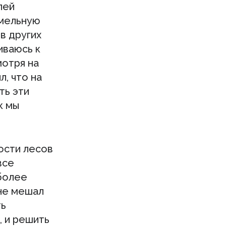
лей
емельную
в других
иваюсь к
мотря на
л, что на
ть эти
к мы
ости лесов
все
 более
 не мешал
ть
, и решить