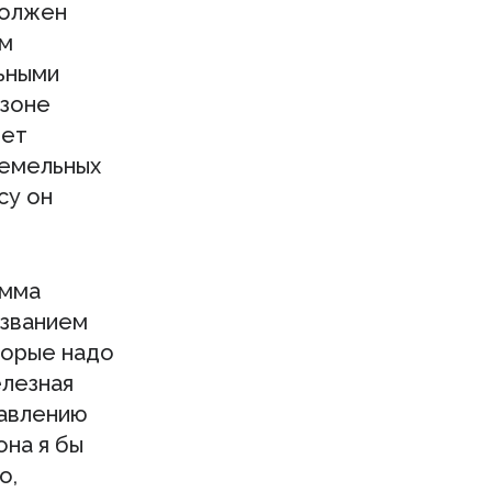
должен
ым
ьными
 зоне
лет
земельных
су он
амма
азванием
торые надо
елезная
равлению
она я бы
о,