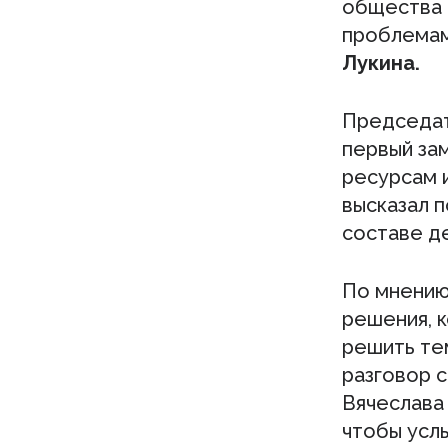
общества 
проблемам
Лукина.
Председат
первый за
ресурсам 
высказал п
составе де
По мнению
решения, 
решить те
разговор 
Вячеслава
чтобы усл