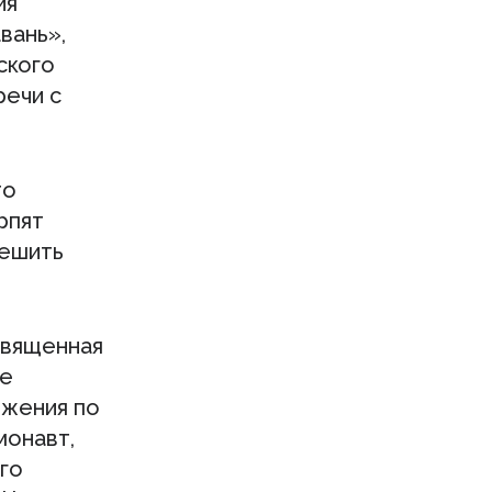
ия
вань»,
ского
речи с
то
рпят
решить
священная
ье
ожения по
монавт,
го