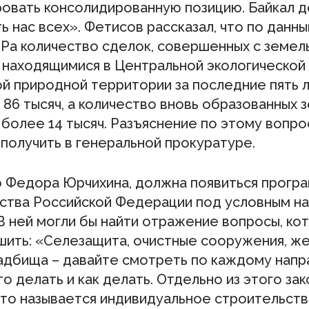
овать консолидированную позицию. Байкал 
 нас всех». Фетисов рассказал, что по данн
а количество сделок, совершенных с земел
, находящимися в Центральной экологической
ой природной территории за последние пять 
86 тысяч, а количество вновь образованных 
 более 14 тысяч. Разъяснение по этому вопро
получить в генеральной прокуратуре.
 Федора Юрчихина, должна появиться прогр
ства Российской Федерации под условным н
 В ней могли бы найти отражение вопросы, ко
шить: «Селезащита, очистные сооружения, ж
ладбища – давайте смотреть по каждому нап
то делать и как делать. Отдельно из этого зак
что называется индивидуальное строительств