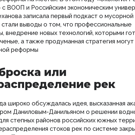
 с ВООП и Российским экономическим униве
леханова записала первый подкаст о мусорно
 стали выводы о том, что профессиональные
ы, внедрение новых технологий, которыми го
ченые, а также продуманная стратегия могут
ной реформы
броска или
распределение рек
ода широко обсуждалась идея, высказанная а
ром Даниловым-Данильяном о решении водн
для степных районов российских южных терр
ераспределения стоков рек по системе закр