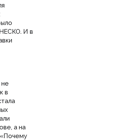
ля
х
было
НЕСКО. И в
авки
 не
к в
стала
ных
али
ове, а на
: «Почему