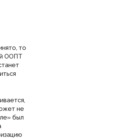
нято, то
ий ООПТ
станет
иться
ивается,
может не
але» был
а
ризацию