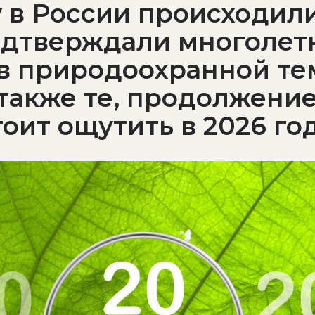
у в России происходил
одтверждали многолет
в природоохранной те
 также те, продолжени
оит ощутить в 2026 го