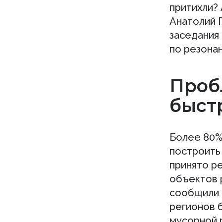
притихли? 
Анатолий 
заседания
по резона
Проб
быст
Более 80%
построить
принято р
объектов р
сообщили 
регионов 
мусорной 