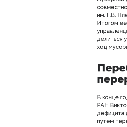
совместно
им. Г.В. П
Итогом ее
управленц
делиться у
ход мусор
Пере
пере
В конце г
РАН Викто
дефицита 
путем пер