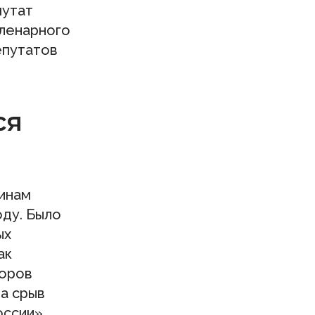
путат
пленарного
епутатов
ся
чинам
оду. Было
ых
ак
торов
а срыв
оссии»