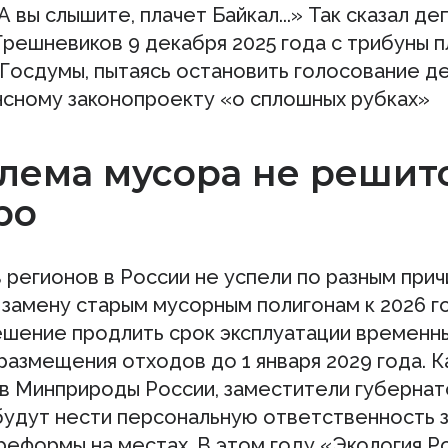
А вы слышите, плачет Байкал...» Так сказал де
Грешневиков 9 декабря 2025 года с трибуны 
 Госдумы, пытаясь остановить голосование д
нсному законопроекту «о сплошных рубках»
лема мусора не решит
ро
 регионов в России не успели по разным при
 замену старым мусорным полигонам к 2026 г
ешение продлить срок эксплуатации временн
азмещения отходов до 1 января 2029 года. К
в Минприроды России, заместители губерна
будут нести персональную ответственность з
реформы на местах. В этом году «Экология Р