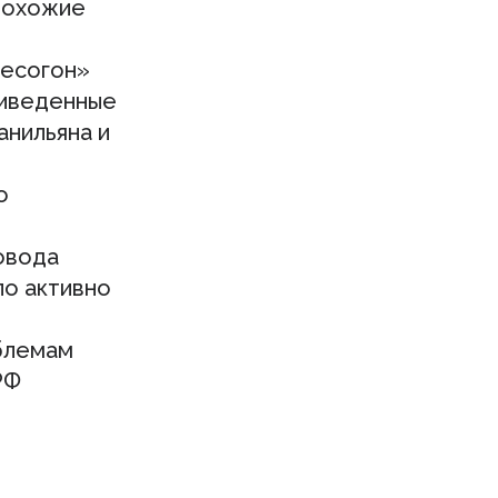
 похожие
Бесогон»
риведенные
анильяна и
о
овода
ло активно
облемам
РФ