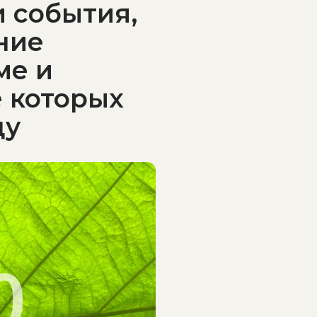
и события,
ние
ме и
е которых
ду