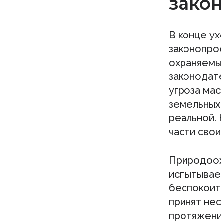
зако
В конце ух
законопро
охраняемы
законодат
угроза ма
земельных
реальной.
части свои
Природоох
испытывае
беспокоит
принят нес
протяжени