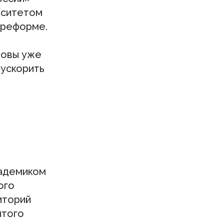
рситетом
й реформе.
товы уже
 ускорить
кадемиком
ого
иторий
ытого