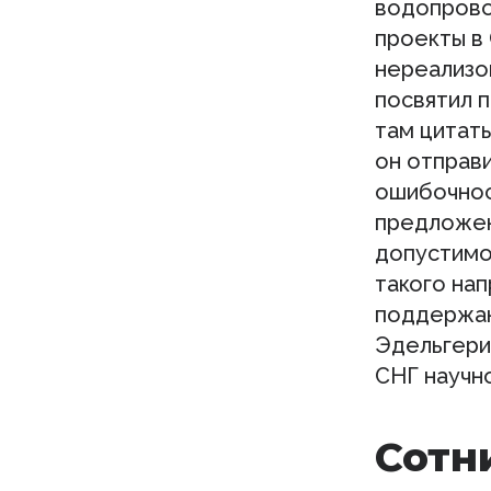
водопрово
проекты в
нереализо
посвятил 
там цитат
он отправи
ошибочнос
предложен
допустимо
такого нап
поддержан
Эдельгери
СНГ научн
Сотн