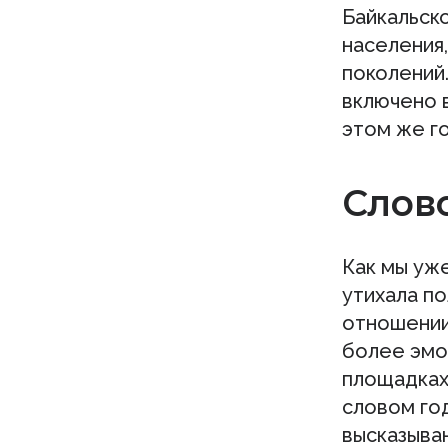
Байкальск
населения
поколений.
включено 
этом же го
Слов
Как мы уже
утихала по
отношении 
более эмоц
площадках
словом год
высказыван