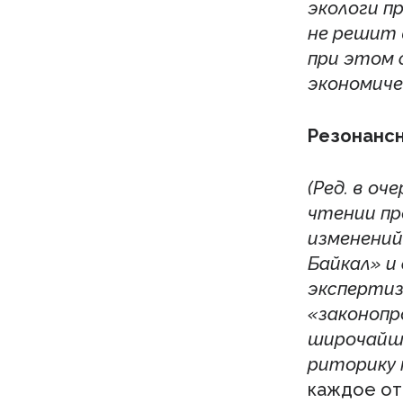
экологи п
не решит 
при этом 
экономиче
Резонансн
(Ред. в о
чтении пр
изменений
Байкал» и
экспертиз
«законопр
широчайше
риторику 
каждое отк