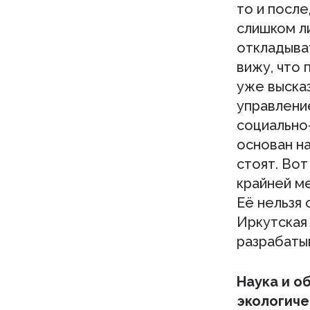
то и после
слишком л
откладыва
вижу, что 
уже выска
управление
социально
основан н
стоят. Вот
крайней ме
Её нельзя 
Иркутская 
разрабатыв
Наука и о
экологич