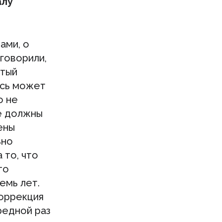
алу
ами, о
говорили,
стый
есь может
о не
е должны
ены
ьно
 то, что
то
емь лет.
коррекция
редной раз