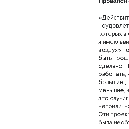
Проваленн
«Действите
неудовлет
которых в 
я имею вви
воздух» т
быть проще
сделано. 
работать, 
большие д
меньшие, ч
это случил
неприлично
Эти проект
была необх