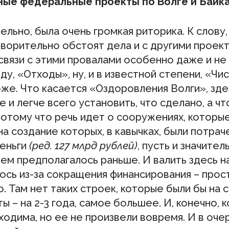
ые федеральные проекты по Волге и Байк
льно, была очень громкая риторика. К слову,
ворительно обстоят дела и с другими проект
связи с этими провалами особенно даже и не 
ду, «Отходы», ну, и в известной степени, «Чи
оже. Что касается «Оздоровления Волги», зд
 и легче всего установить, что сделано, а чт
Потому что речь идет о сооружениях, которы
на создание которых, в кавычках, были потрач
еньги
(ред. 127 млрд рублей)
, пусть и значител
ем предполагалось раньше. И валить здесь на
ось из-за сокращения финансирования – прос
. Там нет таких строек, которые были бы на с
ы – на 2-3 года, самое большее. И, конечно, 
одима, но ее не произвели вовремя. И в оче