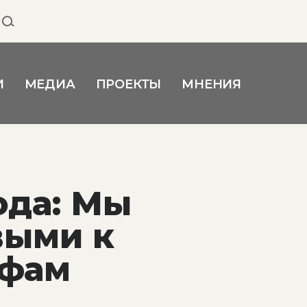
И
МЕДИА
ПРОЕКТЫ
МНЕНИЯ
ода: Мы
выми к
офам