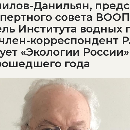
нилов-Данильян, пред
пертного совета ВООП
ель Института водных
., член-корреспондент 
ует «Экологии России»
рошедшего года