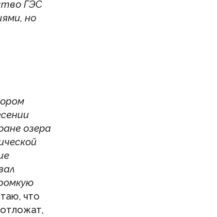
ство ГЭС
ями, но
-
тором
есении
ране озера
ической
ие
вал
громкую
таю, что
 отложат,