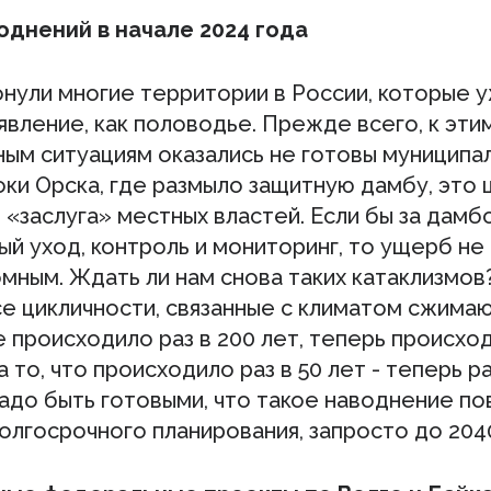
однений в начале 2024 года
онули многие территории в России, которые 
явление, как половодье. Прежде всего, к эти
ным ситуациям оказались не готовы муниципа
оки Орска, где размыло защитную дамбу, это 
«заслуга» местных властей. Если бы за дамб
й уход, контроль и мониторинг, то ущерб не
мным. Ждать ли нам снова таких катаклизмов?
се цикличности, связанные с климатом сжимаю
 происходило раз в 200 лет, теперь происход
а то, что происходило раз в 50 лет - теперь раз
адо быть готовыми, что такое наводнение по
олгосрочного планирования, запросто до 204