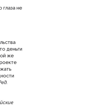
о глаза не
ельства
то деньги
той же
проекте
лжать
щности
Ред.
йские