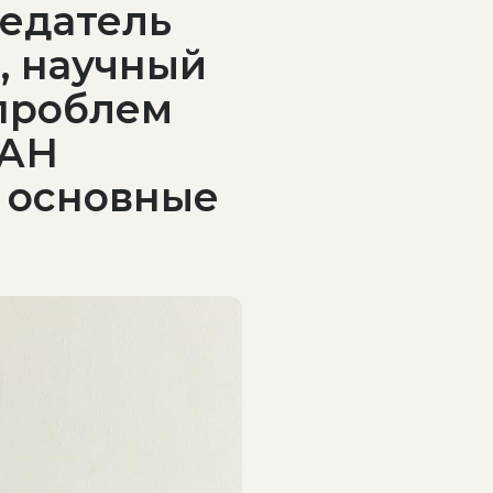
седатель
, научный
 проблем
РАН
 основные