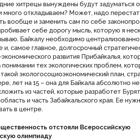
дние хитрецы вынуждены будут задуматься о 
и много откладываем? Может, надо перестат
ть вообще и заменить сам по себе законопро
пробивает себе дорогу мысль, которую я нес
зываю. Байкалу необходимо централизованн
 и, самое главное, долгосрочный стратегиче
-экономического развития Прибайкалья, кото
а понимании тех экологических проблем, кото
 такой экологосоциоэкономический план, стра
ре, лет на 15 – она для Байкала абсолютно н
сложить из частей, которые разработет Бурят
область и часть Забайкальского края. Ее нуж
ать в центре.
бщественность отстояли Всероссийскую
ескую олимпиаду