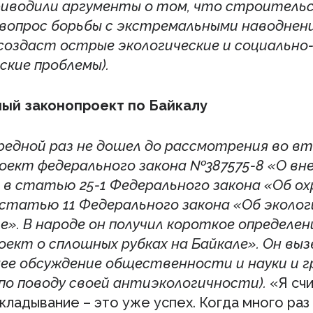
риводили аргументы о том, что строитель
вопрос борьбы с экстремальными наводнени
создаст острые экологические и социально
ские проблемы).
ый законопроект по Байкалу
чередной раз не дошел до рассмотрения во в
оект федерального закона №387575-8 «О вн
 в статью 25-1 Федерального закона «Об ох
 статью 11 Федерального закона «Об эколог
е». В народе он получил короткое определен
оект о сплошных рубках на Байкале». Он выз
е обсуждение общественности и науки и 
по поводу своей антиэкологичности).
«Я счи
ладывание – это уже успех. Когда много раз