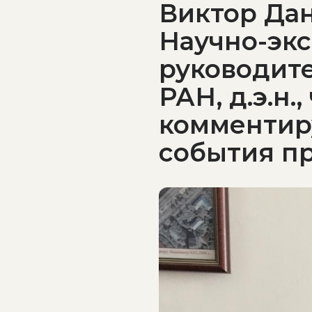
Виктор Да
Научно-экс
руководит
РАН, д.э.н
комментир
события п