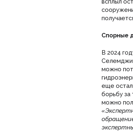
всплыл ос
сооружения
получаетс
Спорные д
В 2024 го
Селемджин
можно пот
гидроэнерг
еще остал
борьбу за 
можно пол
«Экспертн
обращение
экспертны