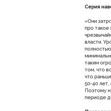
Серия нав
«Они затр
про такое 
чрезвычай
власти. Ур
полностью 
минимальны
таким огро
том, что в
что раньше
50-40 лет, 
Поэтому н
периоде д