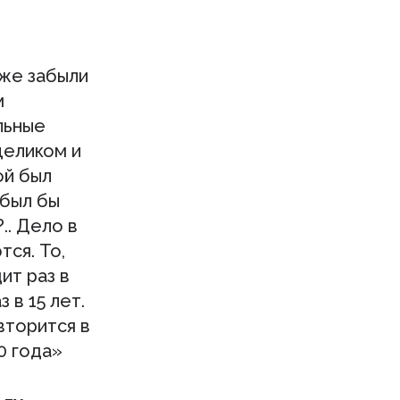
уже забыли
м
льные
целиком и
ой был
 был бы
.. Дело в
тся. То,
ит раз в
 в 15 лет.
вторится в
0 года»