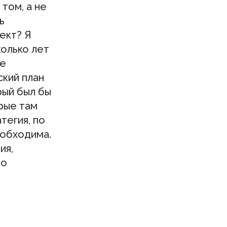
том, а не
ь
ект? Я
колько лет
ое
ский план
рый был бы
рые там
тегия, по
еобходима.
ия,
но