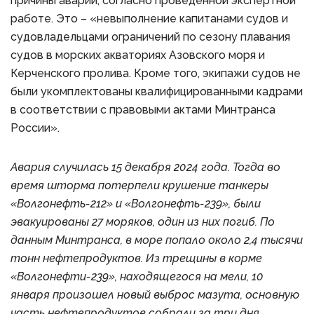
причины аварии, согласно проведенной экспертной
работе. Это – «невыполнение капитанами судов и
судовладельцами ограничений по сезону плавания
судов в морских акваториях Азовского моря и
Керченского пролива. Кроме того, экипажи судов не
были укомплектованы квалифицированными кадрами
в соответствии с правовыми актами Минтранса
России».
Авария случилась 15 декабря 2024 года. Тогда во
время шторма потерпели крушение танкеры
«Волгонефть-212» и «Волгонефть-239», были
эвакуированы 27 моряков, один из них погиб. По
данным Минтранса, в море попало около 2,4 тысячи
тонн нефтепродуктов. Из трещины в корме
«Волгонефти-239», находящегося на мели, 10
января произошел новый выброс мазута, основную
часть нефтепродуктов собрали за три дня.