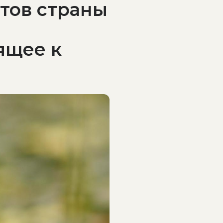
утов страны
ящее к