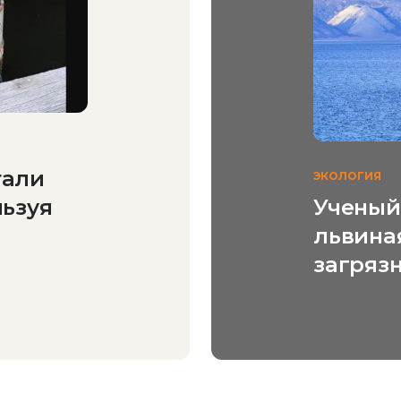
тали
ЭКОЛОГИЯ
льзуя
Ученый 
львина
загряз
кроетс