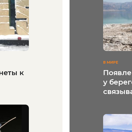
В МИРЕ
неты к
Появле
у бере
связыв
библей
пророч