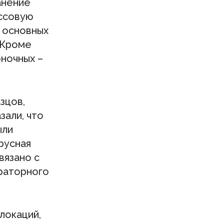
анение
ассовую
з основных
 Кроме
оночных –
зцов,
зали, что
ыли
русная
вязано с
раторного
локаций,