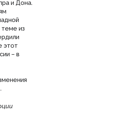
ра и Дона.
ям
ападной
 теме из
ердили
е этот
сии – в
изменения
.
юции