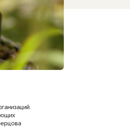
рганизаций
ающих
верцова