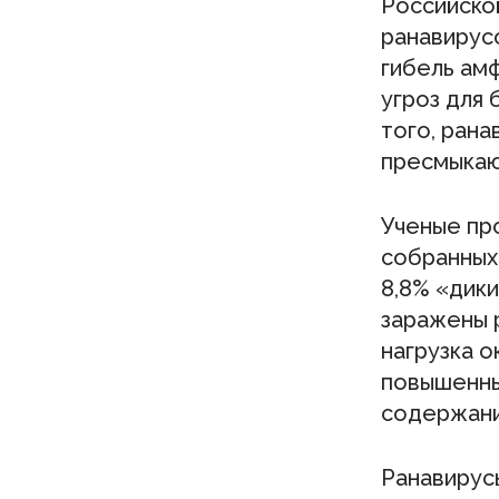
Российско
ранавирусо
гибель ам
угроз для
того, ран
пресмыкаю
Ученые пр
собранных 
8,8% «дик
заражены 
нагрузка о
повышенны
содержани
Ранавирусы