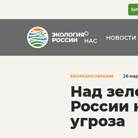
БИ
О
НОВОСТИ
НАС
26 ма
БИОРАЗНООБРАЗИЕ
Над зе
России 
угроза