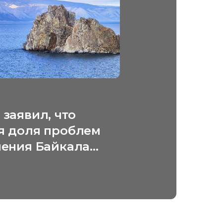
заявил, что
я доля проблем
нения Байкала
я за рубежом