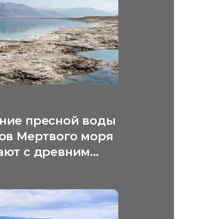
ние пресной воды
гов Мертвого моря
ают с древним
ским
еством