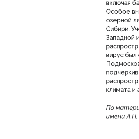
включая б
Особое вн
озерной ля
Сибири. Уч
Западной 
распростр
вирус был 
Подмосков
подчеркив
распростр
климата и
По матери
имени А.Н