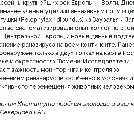
ассейны крупнейших рек Европы — Волги, Днеп
имание ученые уделили инвазивным популяци
гушки (Pelophylax ridibundus) из Зауралья и З
еные систематизировали опыт коллег по этой
и Центральной Европы, и новые данные подтв
анение ранавируса на всем континенте. Ране
обнаружен только в двух точках на карте Рос
ье и окрестностях Тюмени. Исследователи
ает важность мониторинга и контроля за
анением ранавирусов, особенно в условиях 
 активного перемещения животных человеком
алам Института проблем экологии и эвол
. Северцова РАН