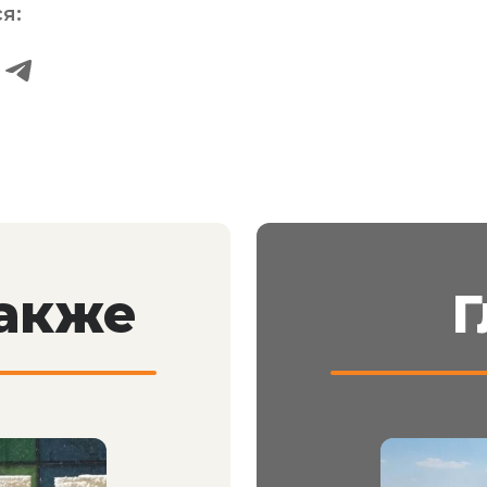
я:
также
Г