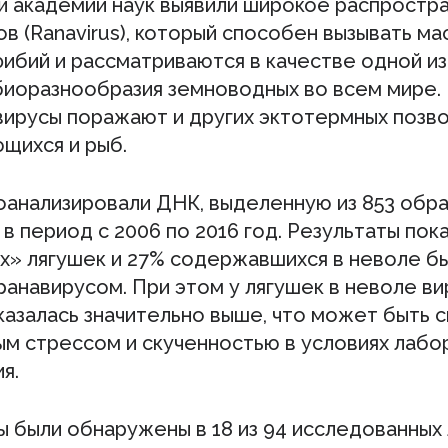
й академии наук выявили широкое распростр
в (Ranavirus), который способен вызывать м
фибий и рассматриваются в качестве одной и
 биоразнообразия земноводных во всем мире.
авирусы поражают и других эктотермных позв
щихся и рыб.
оанализировали ДНК, выделенную из 853 обра
в период с 2006 по 2016 год. Результаты пока
их» лягушек и 27% содержавшихся в неволе б
ранавирусом. При этом у лягушек в неволе ви
казалась значительно выше, что может быть с
м стрессом и скученностью в условиях лабо
я.
 были обнаружены в 18 из 94 исследованных 