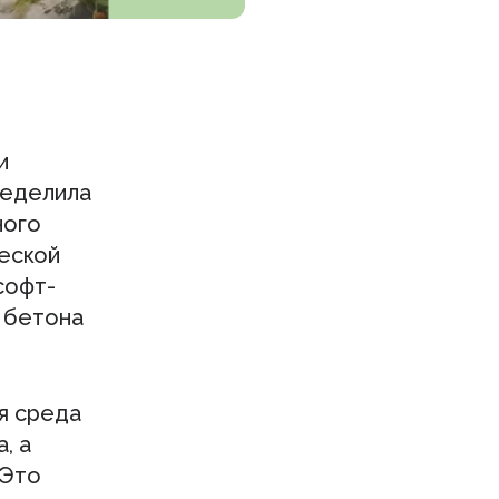
и
ределила
ного
еской
софт-
е бетона
я среда
, а
 Это