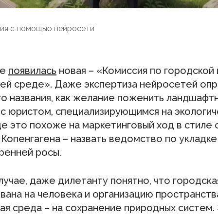
ния с помощью нейросети
ее
появилась
новая – «Комиссия по городской 
й среде». Даже экспертиза нейросетей оп
го названия, как желание поженить ландшафт
 с юристом, специализирующимся на экологич
е это похоже на маркетинговый ход в стиле 
 Копенгагена – назвать ведомство по укладк
ренней росы.
лучае, даже дилетанту понятно, что городска
ана на человека и организацию пространства
я среда – на сохранение природных систем.