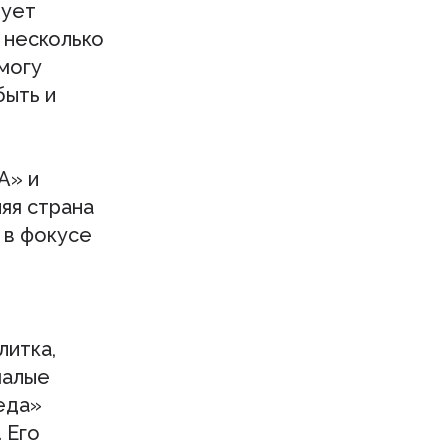
рует
 несколько
 могу
быть и
А» и
яя страна
 в фокусе
литка,
малые
еда»
 Его