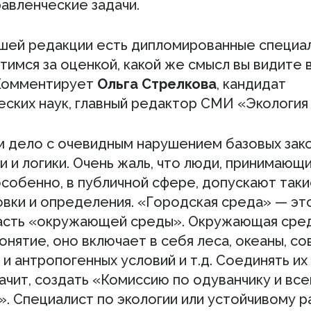
авленческие задачи.
ашей редакции есть дипломированные специал
тимся за оценкой, какой же смысл вы видите 
 Комментирует
Ольга Стрелкова
, кандидат
еских наук, главный редактор СМИ «Экология
 дело с очевидным нарушением базовых зак
и и логики. Очень жаль, что люди, принимающ
особенно, в публичной сфере, допускают так
вки и определения. «Городская среда» — эт
часть «окружающей среды». Окружающая сре
нятие, оно включает в себя леса, океаны, с
и антропогенных условий и т.д. Соединять и
начит, создать «Комиссию по одуванчику и вс
. Специалист по экологии или устойчивому р