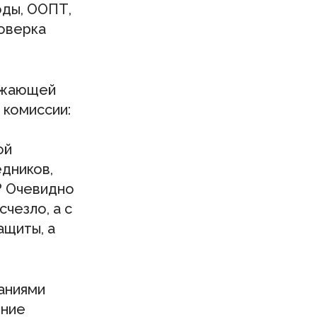
оды, ООПТ,
роверка
ружающей
 комиссии:
ой
едников,
? Очевидно
счезло, а с
ащиты, а
даниями
ение