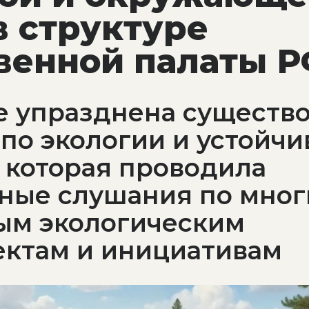
в структуре
венной палаты 
ве упразднена существ
по экологии и устойч
 которая проводила
ные слушания по мно
ым экологическим
ектам и инициативам