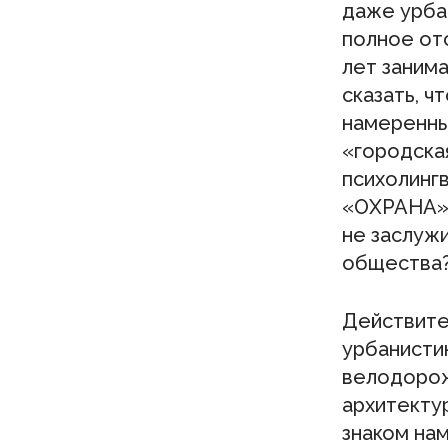
даже урба
полное отс
лет занима
сказать, 
намеренны
«городска
психолинг
«ОХРАНА» 
не заслуж
общества?
Действите
урбанистик
велодорож
архитекту
знаком на