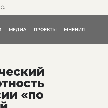
И
МЕДИА
ПРОЕКТЫ
МНЕНИЯ
ический
отность
сии «по
ей