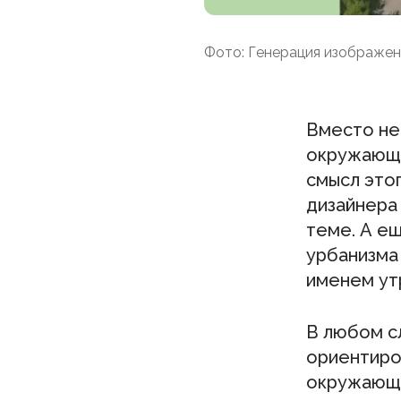
Фото: Генерация изображе
Вместо н
окружающе
смысл это
дизайнера
теме. А ещ
урбанизма
именем ут
В любом с
ориентиров
окружающа