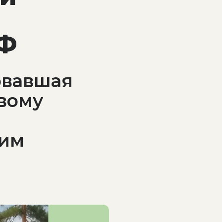
РФ
овавшая
ивому
гим