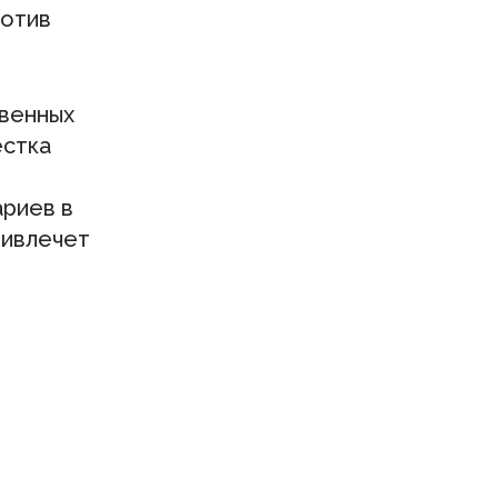
ротив
твенных
естка
ариев в
ривлечет