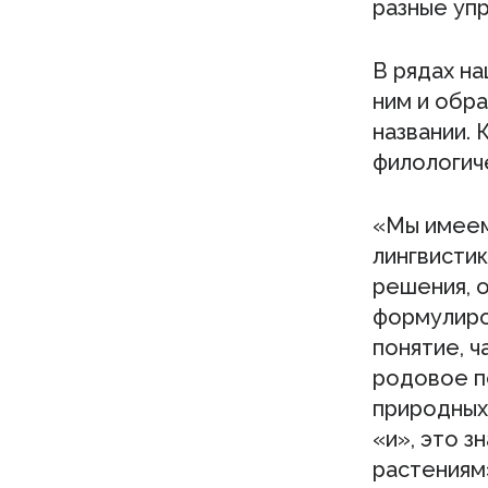
разные упр
В рядах н
ним и обра
названии.
филологич
«Мы имеем
лингвистик
решения, 
формулиро
понятие, 
родовое по
природных 
«и», это з
растениям»