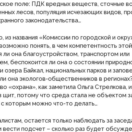
ское поле: ПДК вредных веществ, сточные в
енных лесов, популяция исчезающих видов, п
ранного законодательства…
о, из названия «Комиссии по городской и ок
возможно понять, в чем компетентность этой
я ли она благоустройством, транспортом или
ем, беспокоится ли она о состоянии природн
 озера Байкал, национальных парков и запов
ли она экологов-общественников в регионах
во «охрана», как заметила Ольга Стрелкова, и
з щит, потому что среда стала не объектом з
 с которым можно что-то делать…
алистам, остается только наблюдать за засе
и вести подсчет – сколько раз будет обсужд