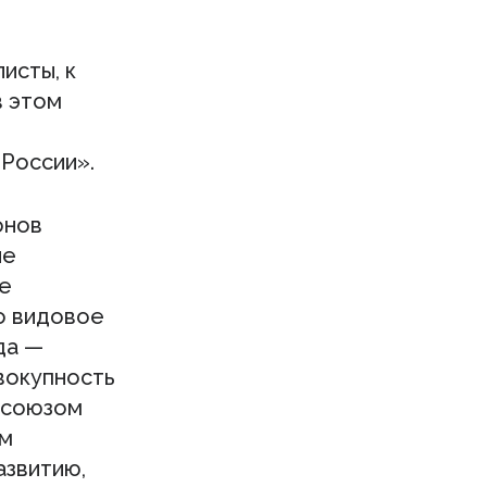
исты, к
в этом
 России».
онов
ие
ие
о видовое
да —
овокупность
х союзом
ем
азвитию,