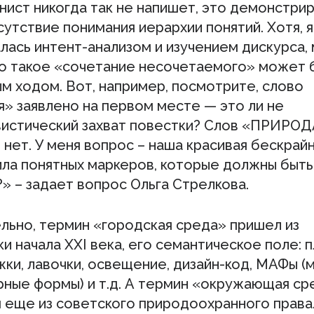
нист никогда так не напишет, это демонстри
утствие понимания иерархии понятий. Хотя, я
лась интент-анализом и изучением дискурса,
что такое «сочетание несочетаемого» может 
м ходом. Вот, например, посмотрите, слово
я» заявлено на первом месте — это ли не
вистический захват повестки? Слов «ПРИРОД
нет. У меня вопрос – наша красивая бескрайн
ила понятных маркеров, которые должны быть
» – задает вопрос Ольга Стрелкова.
льно, термин «городская среда» пришел из
и начала XXI века, его семантическое поле: п
ки, лавочки, освещение, дизайн-код, МАФы (
рные формы) и т.д. А термин «окружающая ср
м еще из советского природоохранного права.