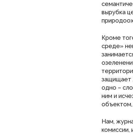
семантиче
вырубка ц
природоох
Кроме тог
среде» не
занимаетс
озеленени
территории
защищает 
одно – сло
ним и исче
объектом,
Нам, журн
комиссии, 