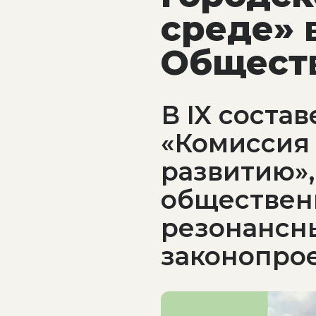
среде» 
Общест
В IX соста
«Комиссия 
развитию»,
обществен
резонансн
законопро