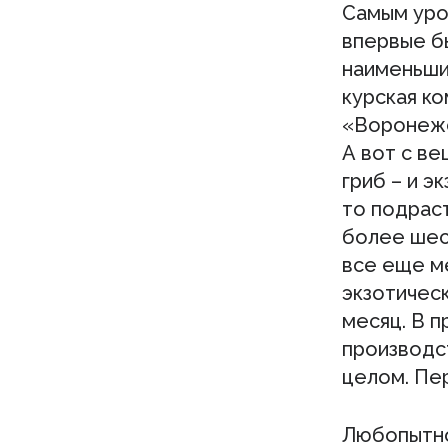
Самым уро
впервые б
наименьшие
курская ко
«Воронежс
А вот с в
гриб – и э
то подрас
более шест
все еще м
экзотическ
месяц. В 
производст
целом. Пе
Любопытно