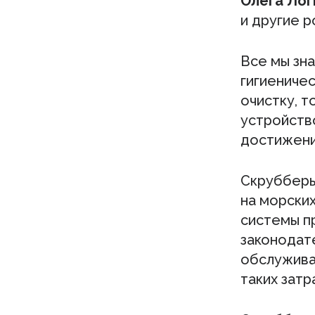
Олега Лог
и другие 
Все мы зна
гигиениче
очистку, т
устройство
достижени
Скрубберы
на морских
системы п
законодат
обслуживан
таких затр