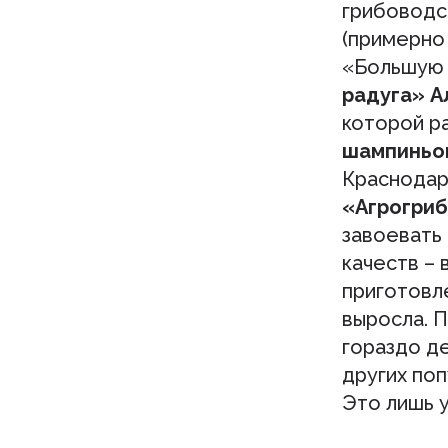
грибоводс
(примерно
«Большую 
радуга» А
которой р
шампиньо
Краснодар
«Агрогри
завоевать
качеств – 
приготовле
выросла. 
гораздо де
других поп
Это лишь у