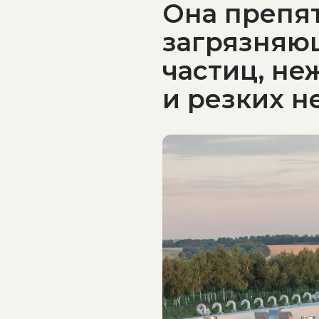
Она препя
загрязняю
частиц, не
и резких н