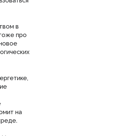
ьзоваться
твом в
 тоже про
 новое
логических
ергетике,
кие
е
омит на
среде.