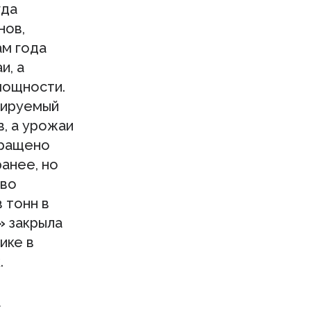
гда
нов,
ам года
и, а
мощности.
вируемый
в, а урожаи
ыращено
ранее, но
тво
 тонн в
»
закрыла
ике в
.
а