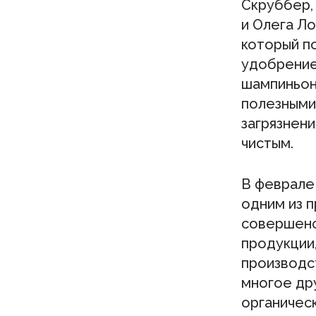
Скруббер,
и Олега Ло
который п
удобрение
шампиньон
полезными
загрязнени
чистым.
В феврале
одним из п
совершенс
продукции
производст
многое др
органическ