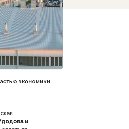
частью экономики
рская
Удодова и