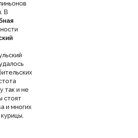
пиньонов
. В
бная
ности
ский
в
ульский
удалось
бительских
остота
у так и не
ы стоят
а и многих
 курицы.