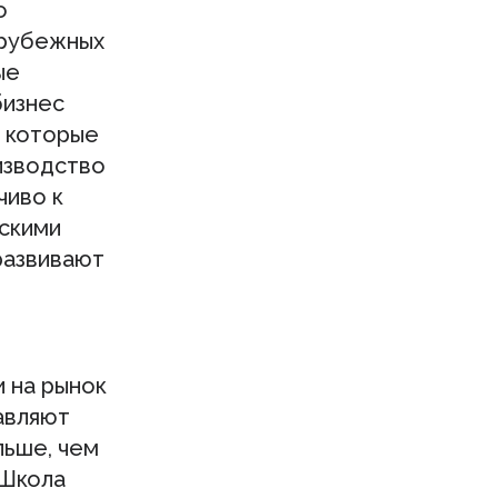
о
арубежных
ые
бизнес
, которые
изводство
чиво к
ескими
развивают
и на рынок
тавляют
льше, чем
«Школа