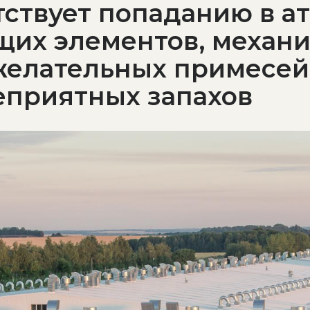
тствует попаданию в а
щих элементов, механ
желательных примесей
еприятных запахов