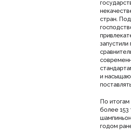
государст
некачеств
стран. Под
господств
привлекат
запустили
сравнител
современн
стандарта
и насыщают
поставлят
По итогам
более 153 
шампиньоны
годом ран