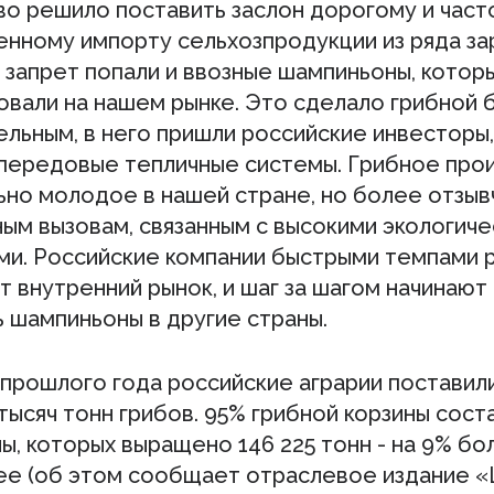
во решило поставить заслон дорогому и част
енному импорту сельхозпродукции из ряда з
 запрет попали и ввозные шампиньоны, котор
овали на нашем рынке. Это сделало грибной 
ельным, в него пришли российские инвесторы
 передовые тепличные системы. Грибное про
ьно молодое в нашей стране, но более отзыв
ым вызовам, связанным с высокими экологич
ми. Российские компании быстрыми темпами 
 внутренний рынок, и шаг за шагом начинают
ь шампиньоны в другие страны.
 прошлого года российские аграрии поставил
тысяч тонн грибов. 95% грибной корзины сос
, которых выращено 146 225 тонн - на 9% бо
ее (об этом сообщает отраслевое издание 