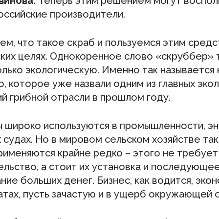
винова.
Теперь этим решением могут воспол
российские производители.
ем, что такое скраб и пользуемся этим средс
ских целях. Однокоренное слово «скруббер»
олько экологическую. Именно так называется
, которое уже назвали одним из главных эко
й грибной отрасли в прошлом году.
 широко используются в промышленности, эн
 судах. Но в мировом сельском хозяйстве та
рименяются крайне редко – этого не требует
ельство, а стоит их установка и последующе
ие больших денег. Бизнес, как водится, экон
атах, пусть зачастую и в ущерб окружающей 