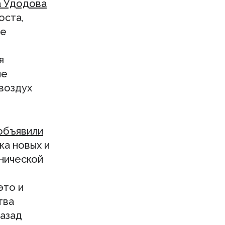
а Удодова
оста,
ое
я
ие
 воздух
объявили
ка новых и
нической
это и
тва
назад