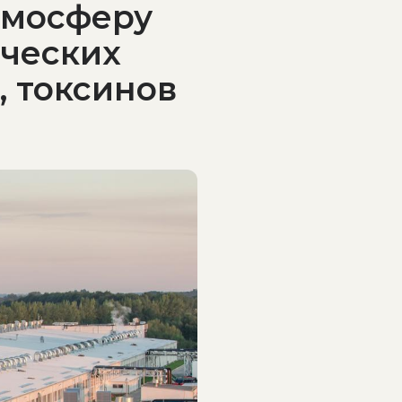
тмосферу
ических
, токсинов