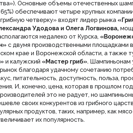
тва»). Основные объемы отечественных шам
 65%) обеспечивают четыре крупных компании
грибную четверку» входят лидер рынка
«Гри
лександра Удодова и Олега Логвинова,
мощ
асполагаются недалеко от Курска,
«Воронеж
н»
с двумя производственными площадками 
ском крае и Воронежской области, а также т
б»
и калужский
«Мастер гриб»
. Шампиньонам 
 рынок благодаря удачному сочетанию потре
вкус, питательность, доступность, польза, пр
ния. И, конечно, цена, которая в прошлом год
Производителей это не радует, но шампиньон
шевле своих конкурентов из грибного царств
улярных продуктов, таких, например, как мясо
величивает их популярность.