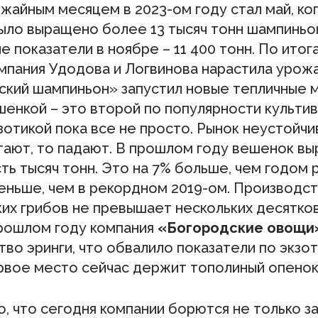
жайным месяцем в 2023-ом году стал май, ко
ыло выращено более 13 тысяч тонн шампиньо
 показатели в ноябре – 11 400 тонн. По итог
мпания Удодова и Логвинова нарастила урожа
кий шампиньон» запустил новые тепличные 
ешенкой – это второй по популярности культи
кзотикой пока все не просто. Рынок неустойчи
тают, то падают. В прошлом году вешенок в
ь тысяч тонн. Это на 7% больше, чем годом 
еньше, чем в рекордном 2019-ом. Производс
их грибов не превышает нескольких десятков
прошлом году компания
«Богородские овощи
во эринги, что обвалило показатели по экзот
рвое место сейчас держит тополиный опенок
, что сегодня компании борются не только з