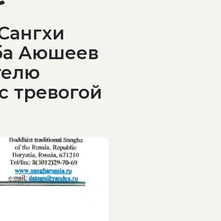
Сангхи
ба Аюшеев
телю
с тревогой