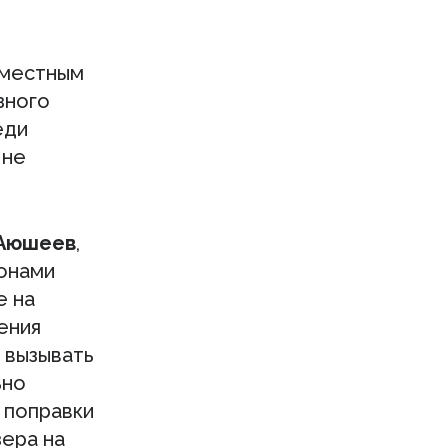
 местным
зного
еди
 не
Аюшеев
,
конами
е на
ения
 вызывать
ьно
 поправки
ера на