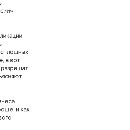
ы
сии».
ликации,
ы
е сплошных
, а вот
 разрешат.
ъясняют
знеса
още, и как
вого