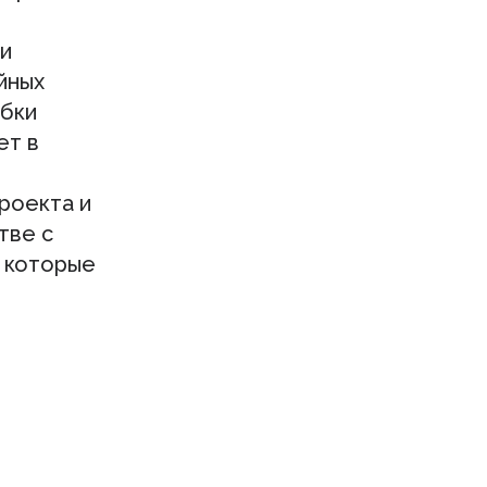
 и
йных
убки
ет в
роекта и
тве с
 которые