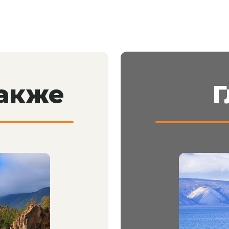
также
Г