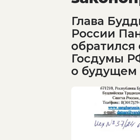
Глава Буд
России Па
обратился
Госдумы РФ
о будущем