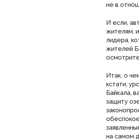
не в отнош
И если, а
жителям, и
лидера, к
жителей Б
осмотрите
Итак, о ч
кстати, ур
Байкала, в
защиту оз
законопрое
обеспокоен
заявленны
на самом 