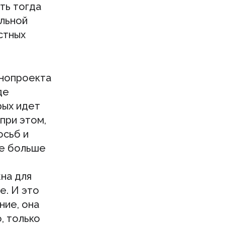
ть тогда
альной
стных
онопроекта
де
рых идет
при этом,
осьб и
же больше
на для
е. И это
ние, она
, только