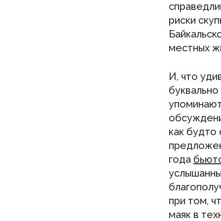
справедлив
риски ску
Байкальск
местных ж
И, что уди
буквально
упоминают
обсуждение
как будто 
предложен
года
бьют
услышанны
благополуч
при том, ч
маяк в тех