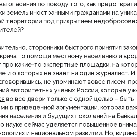
ы опасения по поводу того, как предотврати
пки земель иностранными гражданами на уник
ой территории под прикрытием недобросове
ителей?
вительно, сторонники быстрого принятия зак
 кричат о помощи местному населению и вро
 про какие-то экспертные площадки, на кото
 и о которых не знает ни один журналист. И 
сговорившись, не упоминают вовсе писем, пр
ий авторитетных ученых России, которые у
ся
во все двери только с одной целью – быть
ми в приведенной аргументации, которая важ
ия населения и будущих поколений на Байкал
то науке сейчас уделяется повышенное внима
нологиях и национальном развитии. Но, видимо