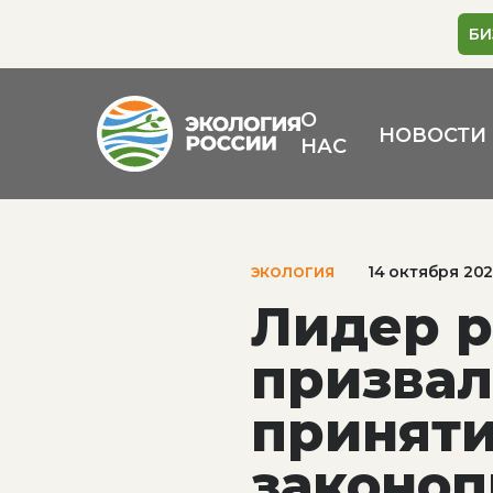
БИ
О
НОВОСТИ
НАС
14 октября 20
ЭКОЛОГИЯ
Лидер р
призвал
приняти
законоп