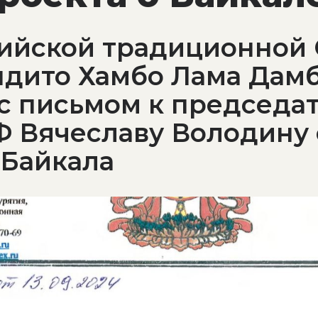
дийской традиционной 
ндито Хамбо Лама Дам
 с письмом к председа
 Вячеславу Володину 
 Байкала