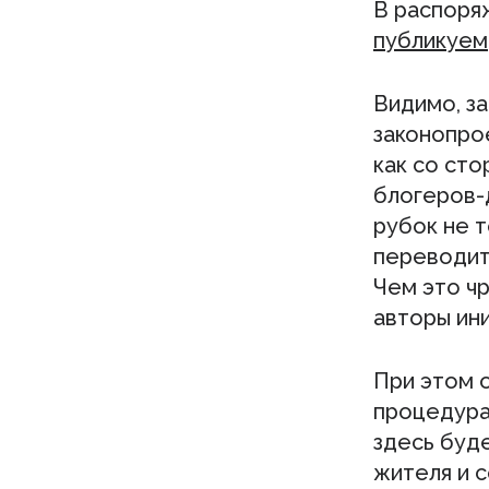
В распоря
публикуем
Видимо, за
законопрое
как со сто
блогеров-
рубок не т
переводить
Чем это ч
авторы ин
При этом о
процедура
здесь буд
жителя и 