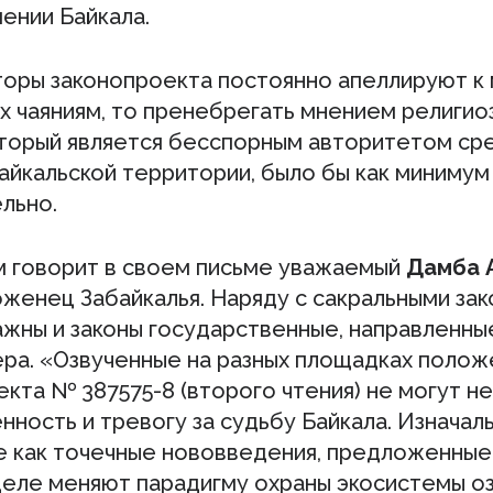
ении Байкала.
вторы законопроекта постоянно апеллируют к
х чаяниям, то пренебрегать мнением религио
оторый является бесспорным авторитетом ср
айкальской территории, было бы как минимум
льно.
ем говорит в своем письме уважаемый
Дамба 
оженец Забайкалья. Наряду с сакральными за
ажны и законы государственные, направленны
ера. «Озвученные на разных площадках полож
кта № 387575-8 (второго чтения) не могут не
ность и тревогу за судьбу Байкала. Изначал
е как точечные нововведения, предложенные
деле меняют парадигму охраны экосистемы оз