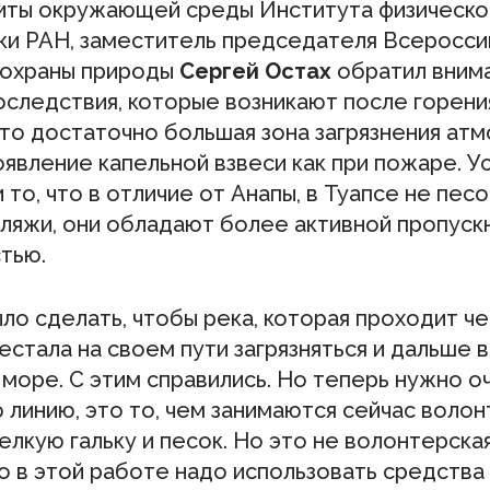
иты окружающей среды Института физической
ки РАН, заместитель председателя Всеросси
охраны природы
Сергей Остах
обратил вним
оследствия, которые возникают после горени
это достаточно большая зона загрязнения ат
оявление капельной взвеси как при пожаре. У
 то, что в отличие от Анапы, в Туапсе не песо
пляжи, они обладают более активной пропуск
тью.
ло сделать, чтобы река, которая проходит че
естала на своем пути загрязняться и дальше 
в море. С этим справились. Но теперь нужно о
линию, это то, чем занимаются сейчас волон
лкую гальку и песок. Но это не волонтерская
о в этой работе надо использовать средства