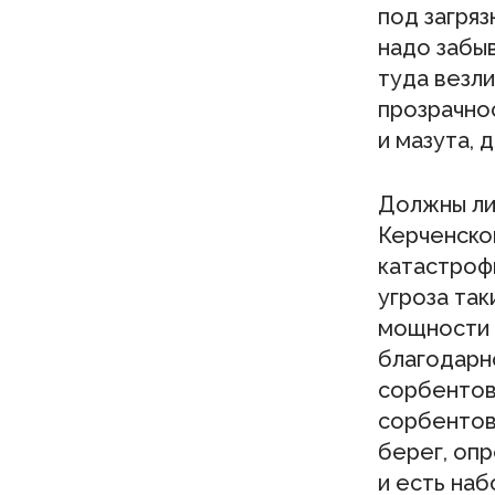
под загряз
надо забы
туда везли
прозрачнос
и мазута, 
Должны ли
Керченском
катастроф
угроза та
мощности 
благодарно
сорбентов.
сорбентов
берег, оп
и есть наб