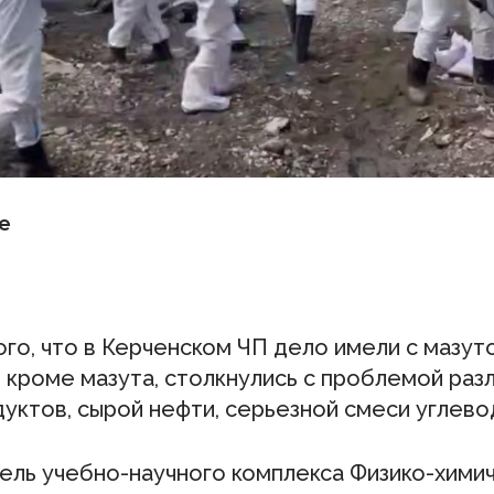
е
ого, что в Керченском ЧП дело имели с мазут
 кроме мазута, столкнулись с проблемой раз
уктов, сырой нефти, серьезной смеси углев
ель учебно-научного комплекса Физико-хими