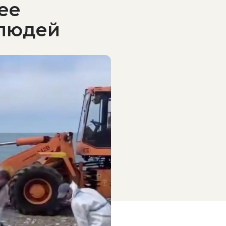
ее
 людей