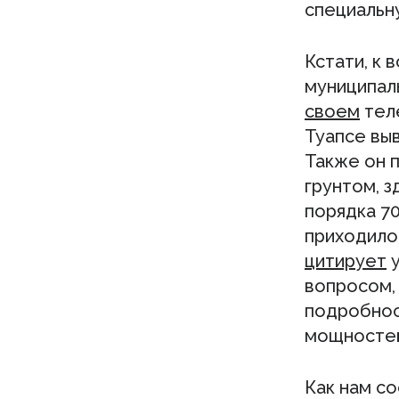
специальн
Кстати, к 
муниципал
своем
тел
Туапсе выв
Также он 
грунтом, 
порядка 7
приходило
цитирует
у
вопросом, 
подробност
мощностей
Как нам с