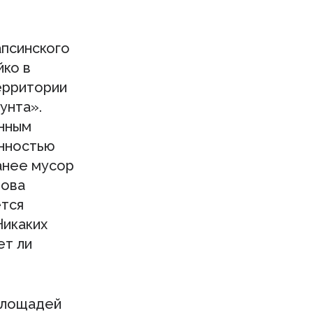
апсинского
йко в
ерритории
унта».
енным
енностью
анее мусор
лова
ется
Никаких
ет ли
площадей