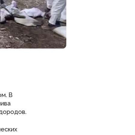
ом. В
лива
одородов.
ческих