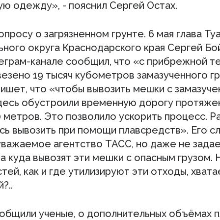
ую одежду», - пояснил Сергей Остах.
вопросу о загрязненном грунте. 6 мая глава Ту
ьного округа Краснодарского края Сергей Бо
еграм-канале сообщил, что «с прибрежной т
езено 19 тысяч кубометров замазученного гр
пишет, что «чтобы вывозить мешки с замазуч
здесь обустроили временную дорогу протяж
0 метров. Это позволило ускорить процесс. Р
сь вывозить при помощи плавсредств». Его с
важаемое агентство ТАСС, но даже не зада
а куда вывозят эти мешки с опасным грузом. 
ей, как и где утилизируют эти отходы, хвата
?..
ообщили ученые, о дополнительных объёмах 