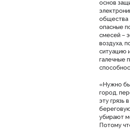
основ защ
электрони
общества 
опасные п
смесей – 
воздуха, п
ситуацию и
галечные 
способнос
«Нужно бы
город, пер
эту грязь 
береговую 
убирают ме
Потому чт