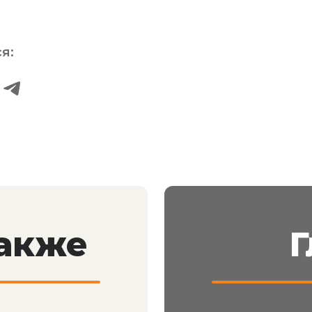
я:
также
Г