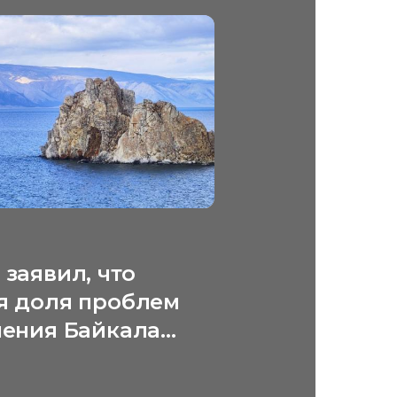
заявил, что
я доля проблем
нения Байкала
я за рубежом