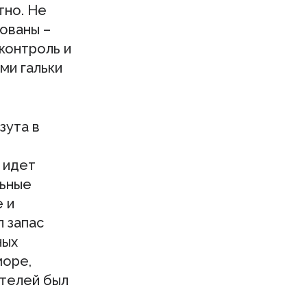
тно. Не
ованы –
 контроль и
ми гальки
зута в
 идет
льные
 и
л запас
ных
море,
ателей был