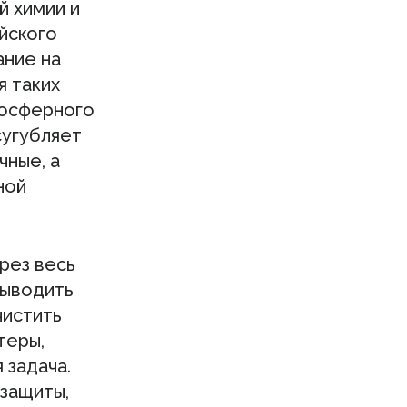
 химии и
йского
ание на
я таких
мосферного
сугубляет
чные, а
ной
рез весь
выводить
чистить
теры,
 задача.
 защиты,