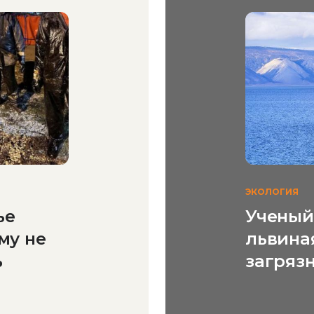
ЭКОЛОГИЯ
ье
Ученый 
му не
львина
ь
загряз
кроетс