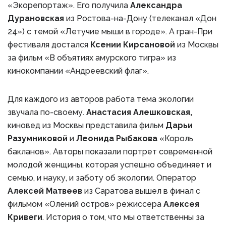
«Экорепортаж». Его получила
Александра
Дурановская
из Ростова-на-Дону (телеканал «Дон
24») с темой «Летучие мыши в городе». А гран-При
фестиваля достался
Ксении Кирсановой
из Москвы
за фильм «В объятиях амурского тигра» из
кинокомпании «Андреевский флаг».
Для каждого из авторов работа тема экологии
звучала по-своему.
Анастасия Алешковская,
киновед из Москвы представила фильм
Дарьи
Разумниковой
и
Леонида Рыбакова
«Король
бакланов». Авторы показали портрет современной
молодой женщины, которая успешно объединяет и
семью, и науку, и заботу об экологии. Оператор
Алексей Матвеев
из Саратова вышел в финал с
фильмом «Олений остров» режиссера
Алексея
Кривеги
. История о том, что мы ответственны за