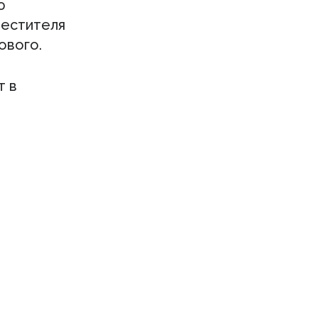
ю
местителя
ового.
т в