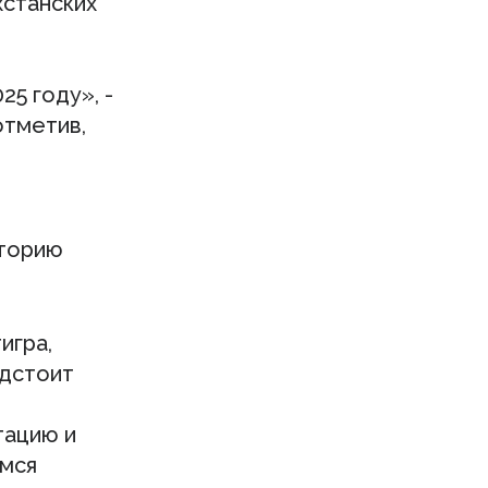
хстанских
25 году», -
отметив,
иторию
игра,
едстоит
тацию и
имся