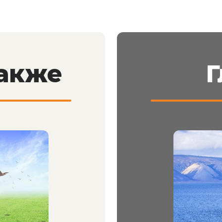
также
Г