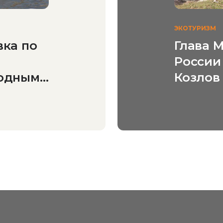
ЭКОТУРИЗМ
вка по
Глава 
России
водным
Козлов
содерж
эколог
и назв
популя