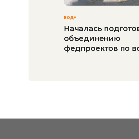
ВОДА
Началась подгото
объединению
федпроектов по 
объектам в один