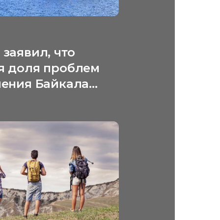
заявил, что
я доля проблем
нения Байкала
я за рубежом