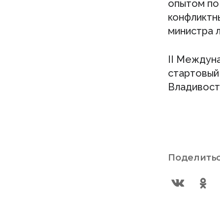
опытом по
конфликтны
министра л
II Междун
стартовый
Владивост
Поделитьс