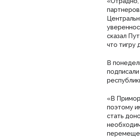
«Отрадно,
партнеров
Центральн
уверенност
сказал Пут
что тигру 
В понедел
подписали
республики
«В Примор
поэтому и
стать дон
необходим
перемещен