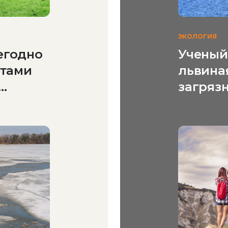
ЭКОЛОГИЯ
егодно
Ученый 
атами
львина
загряз
кроетс
ды