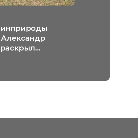
Минприроды
 Александр
 раскрыл
ание
ического туризма
ал самый
рный его вид