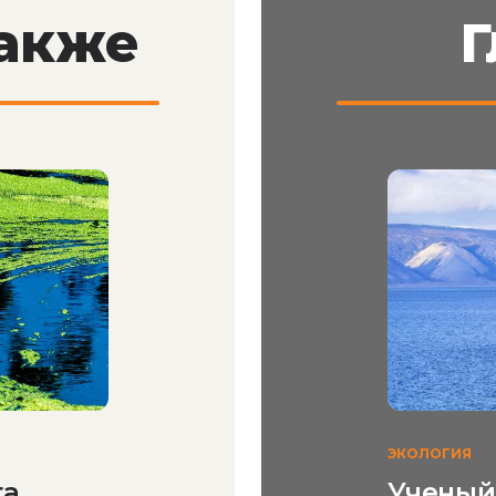
также
Г
ЭКОЛОГИЯ
та
Ученый 