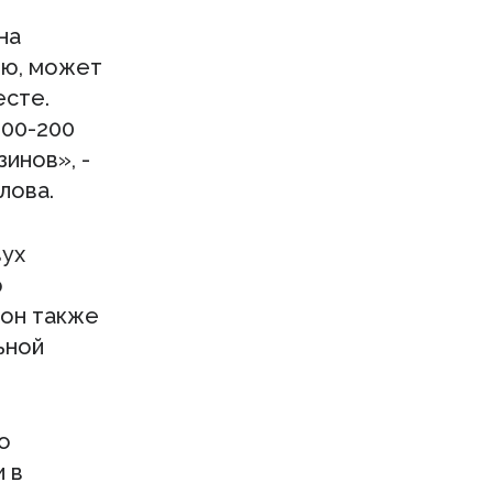
на
ию, может
есте.
100-200
зинов», -
лова.
вух
ю
 он также
ьной
о
и в