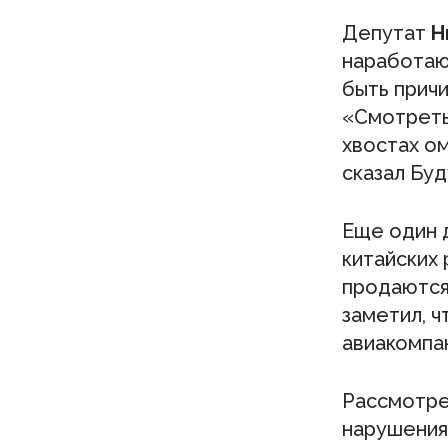
Депутат
Н
наработаю
быть причи
«Смотреть 
хвостах ом
сказал Бу
Еще один 
китайских 
продаются
заметил, 
авиакомпа
Рассмотре
нарушения 