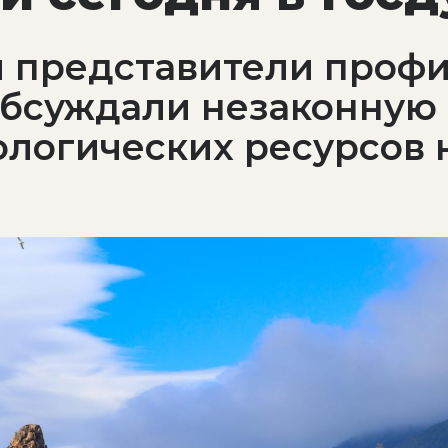
и представители проф
обсуждали незаконную
логических ресурсов 