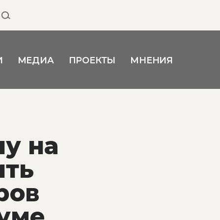
И
МЕДИА
ПРОЕКТЫ
МНЕНИЯ
у на
ить
ров
думе