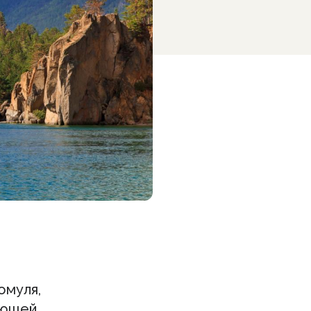
омуля,
ающей