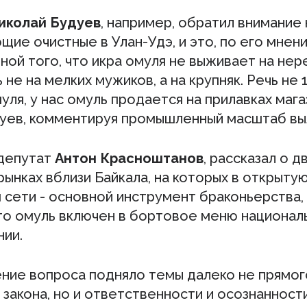
иколай Будуев
, например, обратил внимание 
щие очистные в Улан-Удэ, и это, по его мнен
ной того, что икра омуля не выживает на нер
не на мелких мужиков, а на крупняк. Речь не 
уля, у нас омуль продается на прилавках мага
дуев, комментируя промышленный масштаб вы
депутат
Антон Красноштанов
, рассказал о д
рынках вблизи Байкала, на которых в открыту
 сети - основной инструмент браконьерства,
что омуль включен в бортовое меню национал
нии.
ние вопроса подняло темы далеко не прямог
закона, но и ответственности и осознанност