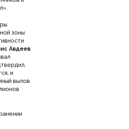
л».
уры
ной зоны
тивности
ис Авдеев
звал
дтвердил,
ся, и
пный вылов
ллионов
хранении