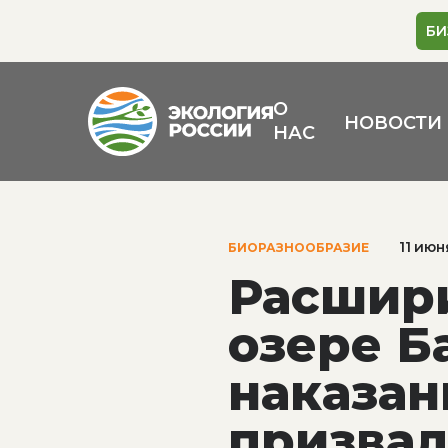
БИ
О
НОВОСТИ
НАС
11 июн
БИОРАЗНООБРАЗИЕ
Расшири
озере Б
наказан
призвал