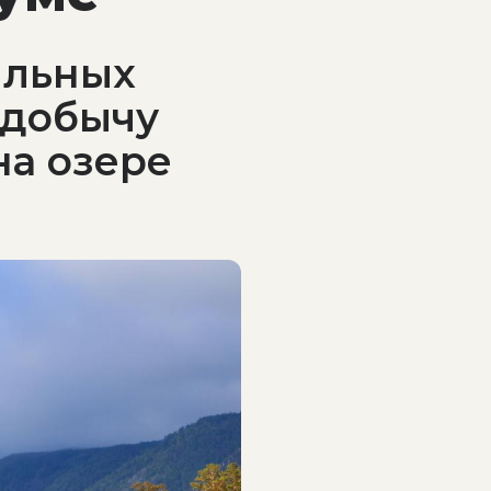
ильных
 добычу
на озере