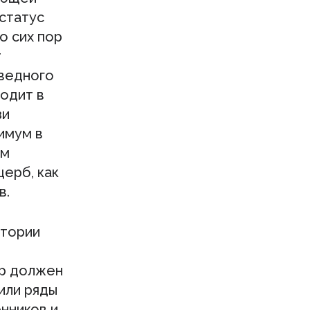
статус
о сих пор
т
оведного
ходит в
зи
имум в
им
щерб, как
в.
итории
я
ор должен
или ряды
нников и