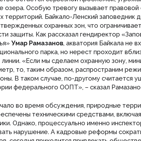
е озера. Особую тревогу вызывает правовой 
х территорий. Байкало-Ленский заповедник д
утвержденных охранных зон, что ограничивае
ти защиты. Как рассказал гендиректор «Зап
лья»
Умар Рамазанов
, акватория Байкала не в
ционального парка, но нерест проходит вбли
 линии. «Если мы сделаем охранную зону, мин
метр, то, таким образом, распространим реж
оны. В таком случае, по-другому считается у
ории федерального ООПТ», – сказал Рамазано
учало во время обсуждения, природные терр
еспечены техническими средствами, включа
ики. Однако, процессуально именно инспект
вать нарушение. А кадровые реформы сократ
ов, сегодня приходится привлекать обществе