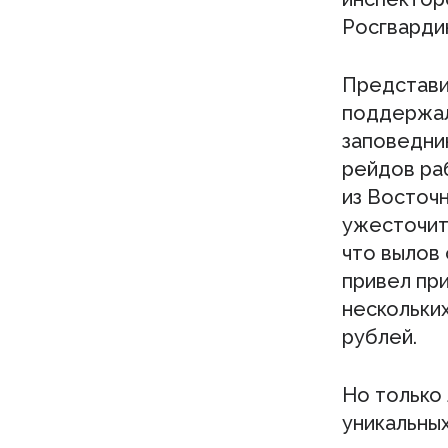
Росгвардию
Представи
поддержал
заповедни
рейдов ра
из Восточ
ужесточить
что вылов
привел при
нескольки
рублей.
Но только 
уникальны