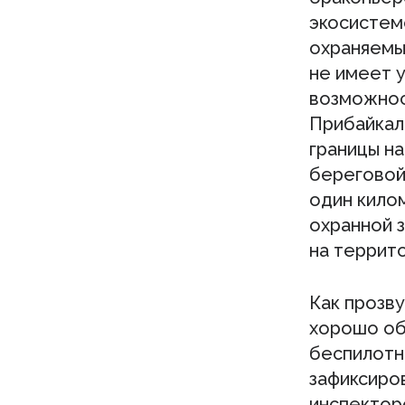
экосистем
охраняемы
не имеет 
возможнос
Прибайка
границы на
береговой
один кило
охранной з
на террит
Как прозв
хорошо об
беспилотн
зафиксиро
инспектор