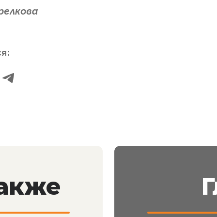
релкова
я:
также
Г