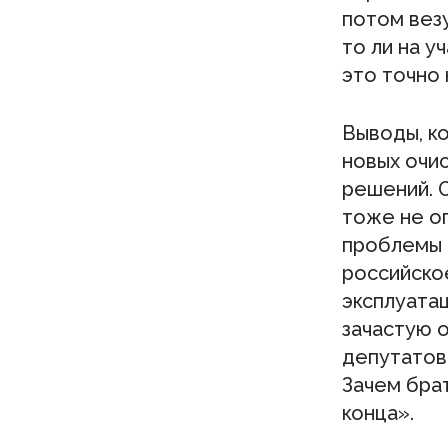
потом везу
то ли на у
это точно 
Выводы, к
новых очи
решений. 
тоже не оп
проблемы с
российско
эксплуатац
зачастую 
депутатов:
Зачем бра
конца».