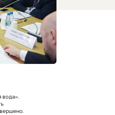
 вода».
ть
авершено.