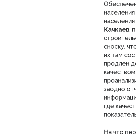
Обеспечен
населения 
населения 
Качкаев
, 
строитель
сноску, чт
их там со
продлен до
качеством
проанализ
заодно отч
информации
где качест
показатель
На что пе