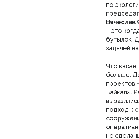
по эколог
председат
Вячеслав
– это когд
бутылок. Д
задачей н
Что касае
больше. Д
проектов 
Байкал». 
выразилис
подход к 
сооружени
оперативно
не сделаны