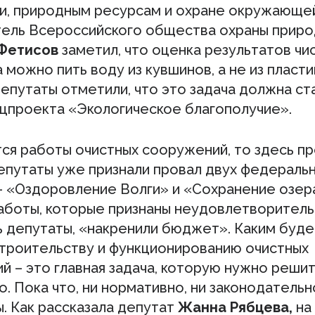
ии, природным ресурсам и охране окружающе
ель Всероссийского общества охраны прир
 Фетисов
заметил, что оценка результатов чи
а можно пить воду из кувшинов, а не из пласт
епутаты отметили, что это задача должна ст
ацпроекта «Экологическое благополучие».
тся работы очистных сооружений, то здесь п
епутаты уже признали провал двух федераль
– «Оздоровление Волги» и «Сохранение озер
Работы, которые признаны неудовлетворитель
ь депутаты, «накренили бюджет». Каким буд
строительству и функционированию очистных
й – это главная задача, которую нужно реши
. Пока что, ни нормативно, ни законодатель
. Как рассказала депутат
Жанна Рябцева,
на