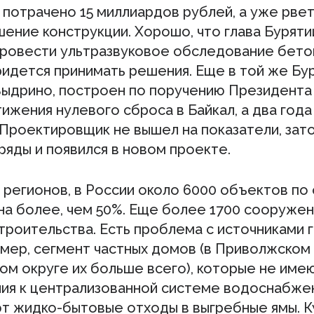
 потрачено 15 миллиардов рублей, а уже рвет
ение конструкции. Хорошо, что глава Буряти
ровести ультразвуковое обследование бето
ридется принимать решения. Еще в той же Бу
Выдрино, построен по поручению Президента 
ижения нулевого сброса в Байкал, а два года
 Проектировщик не вышел на показатели, зато
ряды и появился в новом проекте.
 регионов, в России около 6000 объектов по
на более, чем 50%. Еще более 1700 сооруже
троительства. Есть проблема с источниками 
имер, сегмент частных домов (в Приволжском
ом округе их больше всего), которые не име
ия к централизованной системе водоснабжен
т жидко-бытовые отходы в выгребные ямы. К