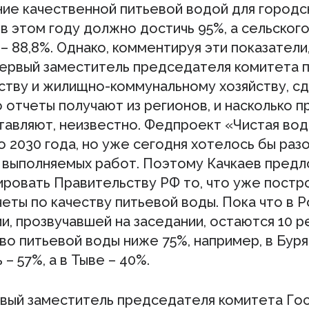
ие качественной питьевой водой для городс
в этом году должно достичь 95%, а сельског
– 88,8%. Однако, комментируя эти показатели
первый заместитель председателя комитета 
ству и жилищно-коммунальному хозяйству, с
о отчеты получают из регионов, и насколько п
ставляют, неизвестно. Федпроект «Чистая во
 2030 года, но уже сегодня хотелось бы раз
 выполняемых работ. Поэтому Качкаев пред
ировать Правительству РФ то, что уже постр
еты по качеству питьевой воды. Пока что в Р
, прозвучавшей на заседании, остаются 10 р
во питьевой воды ниже 75%, например, в Буря
 – 57%, а в Тыве – 40%.
рвый заместитель председателя комитета Го