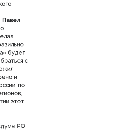
кого
о
,
Павел
по
делал
равильно
да» будет
обраться с
ложил
оено и
оссии, по
егионов,
тии этот
сдумы РФ