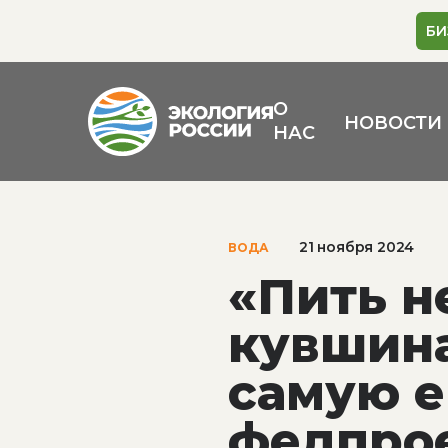
БИ
О
НОВОСТИ
НАС
21 ноября 2024
ВОДА
«Пить не
кувшина
самую е
федпрое