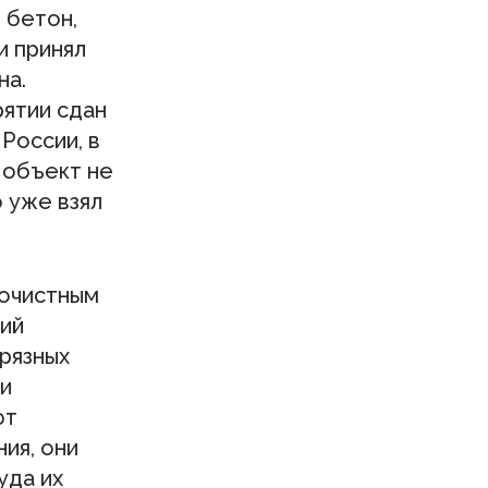
 бетон,
и принял
на.
рятии сдан
России, в
 объект не
 уже взял
 очистным
ний
грязных
 и
ют
ия, они
уда их