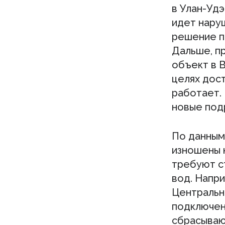
в Улан-Удэ
идет наруш
решение п
Дальше, п
объект в 
целях дост
работает.
новые под
По данным
изношены 
требуют с
вод. Напр
Центральн
подключен
сбрасываю