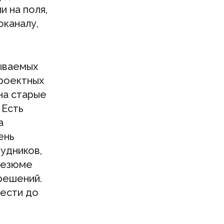
и на поля,
оканалу,
ываемых
проектных
на старые
 Есть
а
ень
рудников,
резюме
 решений.
вести до