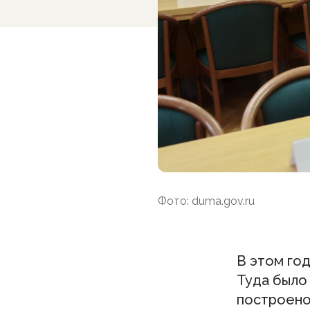
Фото: duma.gov.ru
В этом го
Туда было
построено 