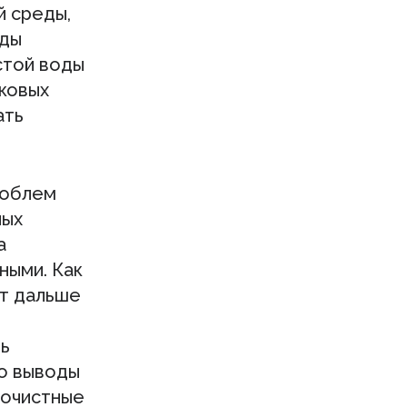
й среды,
оды
стой воды
иковых
ать
роблем
ных
а
ными. Как
ет дальше
ть
но выводы
 очистные