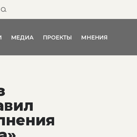
И
МЕДИА
ПРОЕКТЫ
МНЕНИЯ
з
авил
лнения
а»