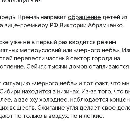
 воплощать их.
ередь, Кремль направит
обращение
детей из
а вице-премьеру РФ Виктории Абрамченко.
ске уже не в первый раз вводится режим
иятных метеоусловий или «черного неба». Из
астей перевести частный сектор города на
опление. Сейчас тысячи домов отапливаются 
 ситуацию «черного неба» и тот факт, что м
Сибири находится в низинах. Из-за того, что в
плее, а вверху холоднее, наблюдается конце
щих веществ. Сжигание угля делает свое дело
ают не только в воздух, но и легкие.