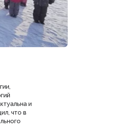
гии,
гий
ктуальна и
ил, что в
ельного