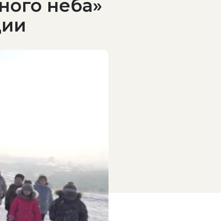
ного неба»
ции