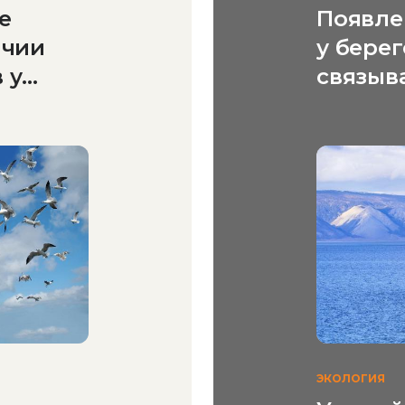
е
Появле
ичии
у бере
 у
связыв
айонов
библей
пророч
ЭКОЛОГИЯ