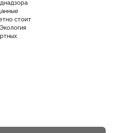
однадзора
данные
ретно стоит
«Экология
ертных