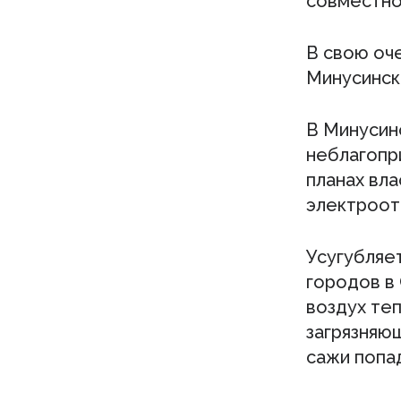
совместно
В свою оч
Минусинск
В Минусин
неблагопр
планах вл
электроот
Усугубляет
городов в 
воздух те
загрязняю
сажи попад