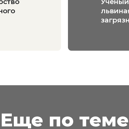
рство
Ученый 
ного
львина
загряз
кроетс
Еще по теме