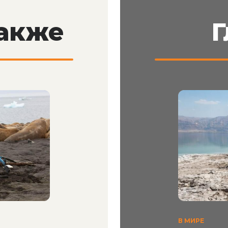
также
Г
В МИРЕ