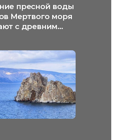
ние пресной воды
гов Мертвого моря
ают с древним
ским
еством