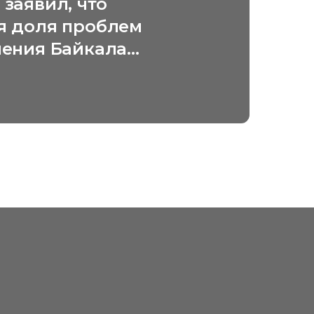
заявил, что
я доля проблем
нения Байкала
я за рубежом