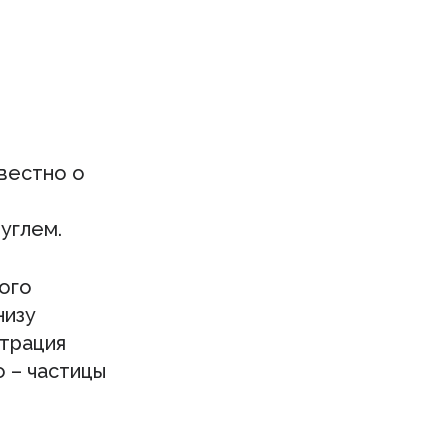
вестно о
углем.
ного
низу
нтрация
 – частицы